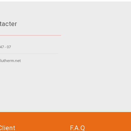
tacter
 47 - 07
lutherm.net
Client
F.A.Q