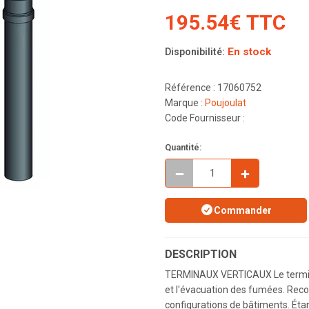
195.54€ TTC
En stock
Disponibilité:
Référence : 17060752
Marque :
Poujoulat
Code Fournisseur :
Quantité:
Commander
DESCRIPTION
TERMINAUX VERTICAUX Le terminal v
et l'évacuation des fumées. Recou
configurations de bâtiments. Éta