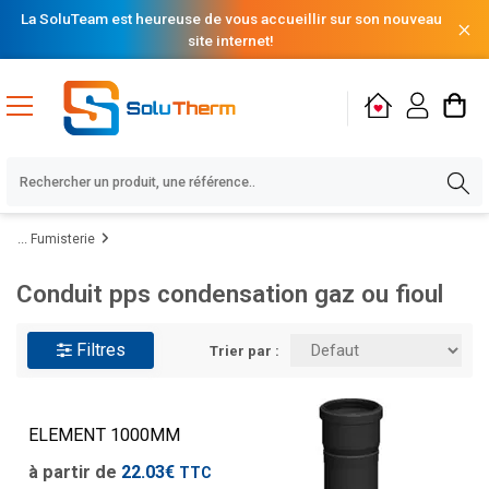
La SoluTeam est heureuse de vous accueillir sur son nouveau
site internet!
Fumisterie
Conduit pps condensation gaz ou fioul
Filtres
Trier par :
ELEMENT 1000MM
à partir de
22.03€
TTC