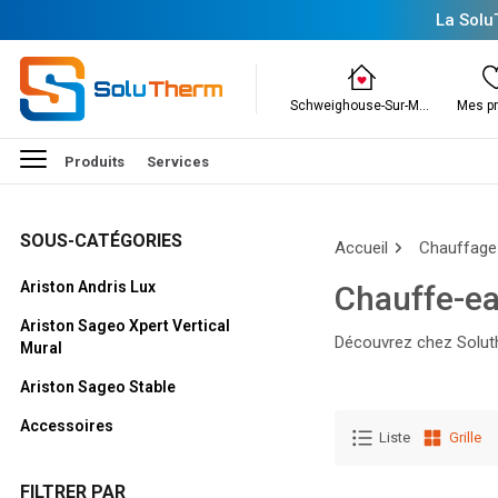
La Solu
Schweighouse-Sur-Moder
Mes pr
Produits
Services
SOUS-CATÉGORIES
Accueil
Chauffage
Ariston Andris Lux
Chauffe-ea
Ariston Sageo Xpert Vertical
Découvrez chez Soluthe
Mural
Lire la suite
Ariston Sageo Stable
Accessoires
Liste
Grille
FILTRER PAR