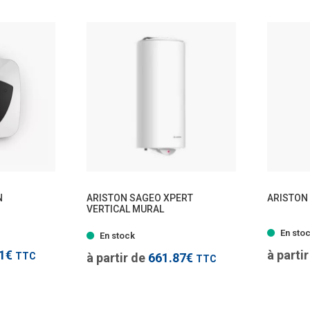
TTC
N
ARISTON SAGEO XPERT
ARISTON
VERTICAL MURAL
modèles
- 4 modèles
En sto
En stock
21€
à parti
TTC
à partir de
661.87€
TTC