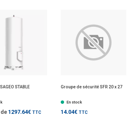
TTC
TTC
 SAGEO STABLE
Groupe de sécurité SFR 20 x 27
- 2 modèles
ck
En stock
r de
1297.64€
14.04€
TTC
TTC