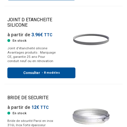
JOINT D ETANCHEITE
SILICONE
à partir de
3.96€
TTC
En stock
Joint d'étancheité silicone
Avantages produits : Marquage
CE, garantie 25 ans Pour
conduit neuf ou en rénovation
Consulter
- 8 modèles
BRIDE DE SECURITE
à partir de
12€
TTC
En stock
Bride de sécurité Paroi en inox
316L Inox forte épaisseur