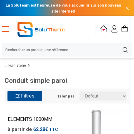
La SoluTeam est heureuse de vous accueillir sur son nouveau
site internet!
Fumisterie
Conduit simple paroi
Filtres
Trier par :
ELEMENTS 1000MM
à partir de
62.28€
TTC