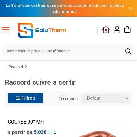
La SoluTeam est heureuse de vous accueillir sur son nouveau
site internet!
Raccord
Raccord cuivre a sertir
Filtres
Trier par :
COURBE 90° M/F
à partir de
5.03€
TTC