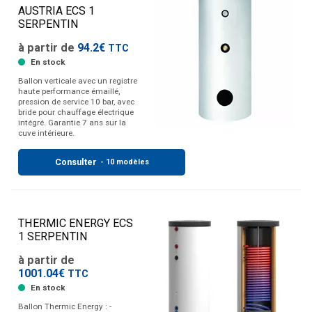
AUSTRIA ECS 1
SERPENTIN
à partir de
94.2€
TTC
En stock
Ballon verticale avec un registre
haute performance émaillé,
pression de service 10 bar, avec
bride pour chauffage électrique
intégré. Garantie 7 ans sur la
cuve intérieure.
Consulter
- 10 modèles
THERMIC ENERGY ECS
1 SERPENTIN
à partir de
1001.04€
TTC
En stock
Ballon Thermic Energy : -