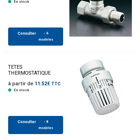
En stock
Consulter
- 6
modèles
TETES
THERMOSTATIQUE
à partir de
11.52€
TTC
En stock
Consulter
- 8
modèles