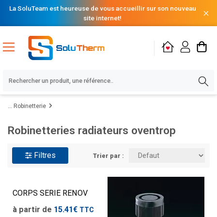
La SoluTeam est heureuse de vous accueillir sur son nouveau
site internet!
Robinetterie
Robinetteries radiateurs oventrop
Filtres
Trier par :
CORPS SERIE RENOV
à partir de
15.41€
TTC