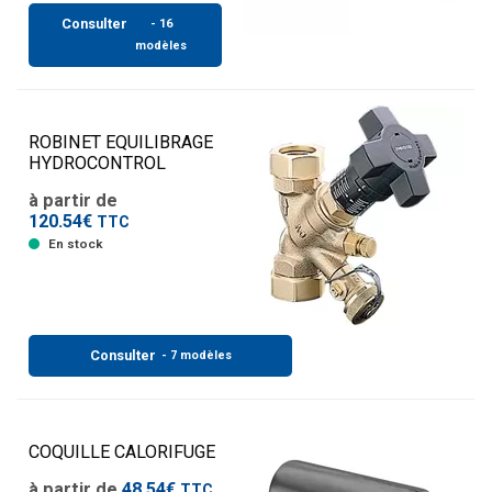
Consulter
- 16
modèles
ROBINET EQUILIBRAGE
HYDROCONTROL
à partir de
120.54€
TTC
En stock
Consulter
- 7 modèles
COQUILLE CALORIFUGE
à partir de
48.54€
TTC