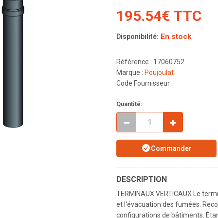
195.54€ TTC
En stock
Disponibilité:
Référence : 17060752
Marque :
Poujoulat
Code Fournisseur :
Quantité:
Commander
DESCRIPTION
TERMINAUX VERTICAUX Le terminal v
et l'évacuation des fumées. Recou
configurations de bâtiments. Éta