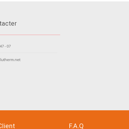
tacter
 47 - 07
lutherm.net
Client
F.A.Q