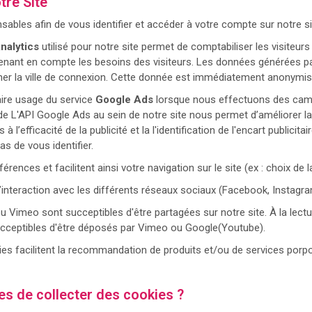
tre Site
ables afin de vous identifier et accéder à votre compte sur notre sit
nalytics
utilisé pour notre site permet de comptabiliser les visiteurs et 
renant en compte les besoins des visiteurs. Les données générées par 
iner la ville de connexion. Cette donnée est immédiatement anonymi
ire usage du service
Google Ads
lorsque nous effectuons des campa
n de L'API Google Ads au sein de notre site nous permet d’améliorer 
’efficacité de la publicité et la l'identification de l'encart publicit
s de vous identifier.
rences et facilitent ainsi votre navigation sur le site (ex : choix de la
l’interaction avec les différents réseaux sociaux (Facebook, Instagram,
 Vimeo sont succeptibles d'être partagées sur notre site. À la lectu
t succeptibles d'être déposés par Vimeo ou Google(Youtube).
es facilitent la recommandation de produits et/ou de services porpos
les de collecter des cookies ?