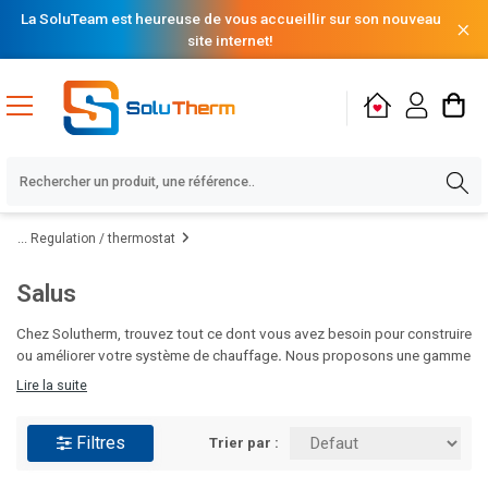
La SoluTeam est heureuse de vous accueillir sur son nouveau
site internet!
Regulation / thermostat
Salus
Chez Solutherm, trouvez tout ce dont vous avez besoin pour construire
ou améliorer votre système de chauffage
.
Nous proposons une gamme
complète de produits pour répondre à tous vos besoins : brûleurs,
Lire la suite
circulateurs, poêles, chaudières, planchers chauffants, radiateurs,
équipements pour le traitement des condensats, ballons d’eau chaude
Filtres
et bien plus encore. Que vous soyez professionnel ou particulier, nos
Trier par :
solutions de qualité allient performance et durabilité pour garantir votre
confort thermique.