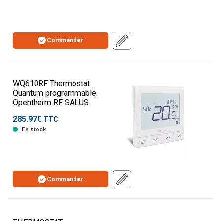
Commander
WQ610RF Thermostat
Quantum programmable
Opentherm RF SALUS
285.97€
TTC
En stock
Commander