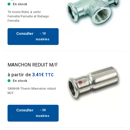
En stock
Tè mixte fileté, à sertir
Femelle/Femelle et filetage
Femelle
Consulter
- 10
modèles
MANCHON REDUIT M/F
à partir de
3.41€
TTC
En stock
SANHA-Therm Mamelon réduit
M/F
Consulter
- 30
modèles