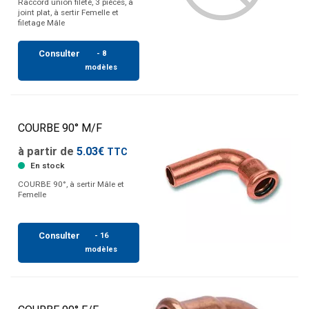
Raccord union filetè, 3 pièces, à
joint plat, à sertir Femelle et
filetage Mâle
Consulter
- 8
modèles
COURBE 90° M/F
à partir de
5.03€
TTC
En stock
COURBE 90°, à sertir Mâle et
Femelle
Consulter
- 16
modèles