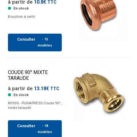
à partir de
10.8€
TTC
En stock
Bouchon à sertir
Consulter
- 15
modèles
COUDE 90° MIXTE
TARAUDE
à partir de
13.18€
TTC
En stock
8090G - PURAPRESS Coude 90°,
mixte taraudé
Consulter
- 18
modèles