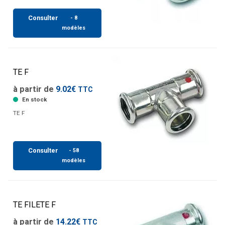
Consulter
- 8
modèles
TE F
à partir de
9.02€
TTC
En stock
TE F
Consulter
- 58
modèles
TE FILETE F
à partir de
14.22€
TTC