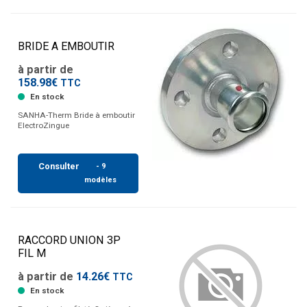
BRIDE A EMBOUTIR
à partir de
158.98€
TTC
En stock
SANHA-Therm Bride à emboutir
ElectroZingue
Consulter
- 9
modèles
RACCORD UNION 3P
FIL M
à partir de
14.26€
TTC
En stock