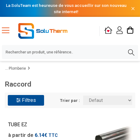
La SoluTeam est heureuse de vous accueillir sur son nouveau
site internet!
Plomberie
Raccord
Filtres
Trier par :
TUBE EZ
à partir de
6.14€
TTC