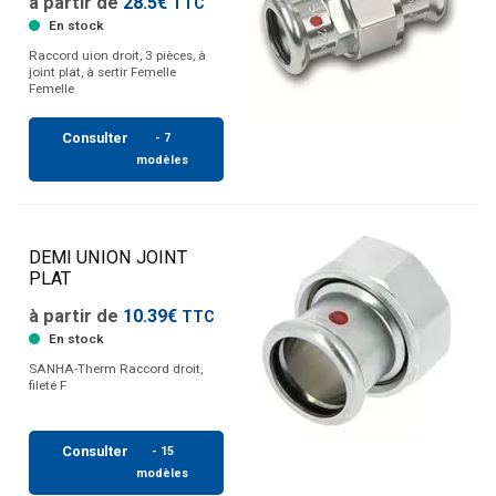
à partir de
28.5€
TTC
En stock
Raccord uion droit, 3 pièces, à
joint plat, à sertir Femelle
Femelle
Consulter
- 7
modèles
DEMI UNION JOINT
PLAT
à partir de
10.39€
TTC
En stock
SANHA-Therm Raccord droit,
fileté F
Consulter
- 15
modèles