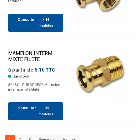
taraudé
Consulter
- 14
modèles
MAMELON INTERM.
MIXTE FILETE
à partir de
5.1€
TTC
En stock
8243G - PURAPRESS Mamelon
interm. mixte fileté
Consulter
- 30
modèles
1
2
3
Suivante
Dernière