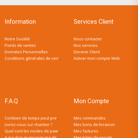
Information
Services Client
Notre Société
Nous contacter
Points de ventes
Nos services
Données Personnelles
Devenir Client
Activer mon compte Web
Conditions générales de ventes
F.A.Q
Mon Compte
Mes commandes
Combien de temps peut prendre ma demande de devis ?
Livrez-vous sur chantier ?
Mes bons de livraison
Mes factures
Quel sont les modes de paiement ?
Mes listes de prouits
A qui dois-je envoyer ma demande de devis ?