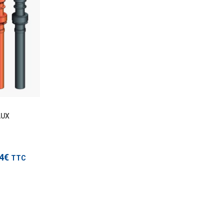
TTC
AUX
modèles
54€
TTC