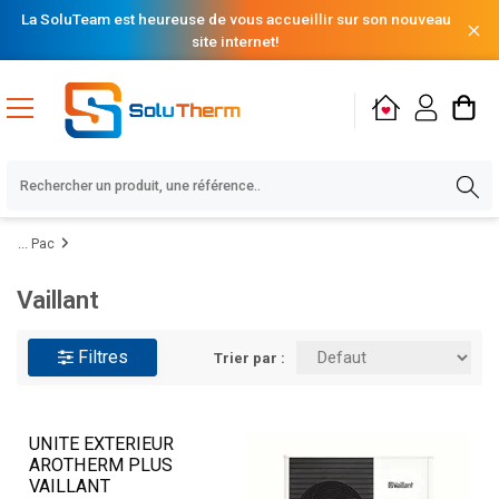
La SoluTeam est heureuse de vous accueillir sur son nouveau
site internet!
Pac
Vaillant
Filtres
Trier par :
UNITE EXTERIEUR
AROTHERM PLUS
VAILLANT