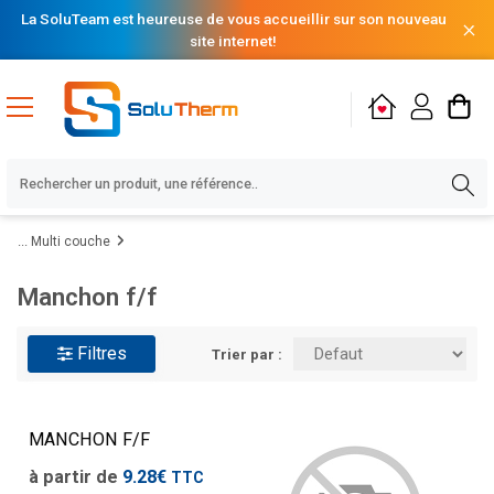
La SoluTeam est heureuse de vous accueillir sur son nouveau
site internet!
Multi couche
Manchon f/f
Filtres
Trier par :
MANCHON F/F
à partir de
9.28€
TTC