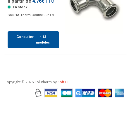
à partir de
4.76€
TTC
En stock
SANHA-Therm Courbe 90° F/F
Consulter
- 12
modèles
Copyright
© 2026 Solutherm by
Soft13
.