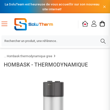
La SoluTeam est heureuse de vous accueillir sur son nouveau
site internet!
Hombask thermodynamique gree
HOMBASK - THERMODYNAMIQUE