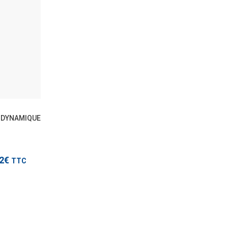
TTC
ODYNAMIQUE
modèles
.2€
TTC