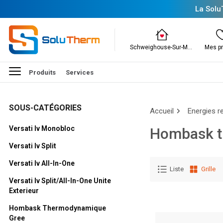
La Solu
Schweighouse-Sur-Moder
Mes pr
Produits
Services
SOUS-CATÉGORIES
Accueil
Energies r
Versati Iv Monobloc
Hombask t
Versati Iv Split
Versati Iv All-In-One
Liste
Grille
Versati Iv Split/all-In-One Unite
Exterieur
Hombask Thermodynamique
Gree