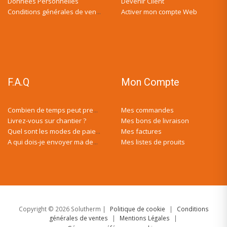
Données Personnelles
Devenir Client
Activer mon compte Web
Conditions générales de ventes
F.A.Q
Mon Compte
Mes commandes
Combien de temps peut prendre ma demande de devis ?
Livrez-vous sur chantier ?
Mes bons de livraison
Mes factures
Quel sont les modes de paiement ?
Mes listes de prouits
A qui dois-je envoyer ma demande de devis ?
Copyright © 2026 Solutherm |
Politique de cookie
|
Conditions
générales de ventes
|
Mentions Légales
|