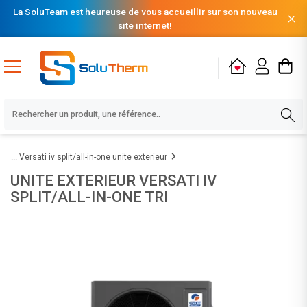
La SoluTeam est heureuse de vous accueillir sur son nouveau
site internet!
Versati iv split/all-in-one unite exterieur
UNITE EXTERIEUR VERSATI IV
SPLIT/ALL-IN-ONE TRI