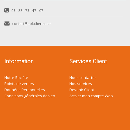
03 - 88 - 73 - 47 - 07
contact@solutherm.net
Information
Services Client
Notre Société
Nous contacter
Points de ventes
Nos services
Données Personnelles
Devenir Client
Activer mon compte Web
Conditions générales de ventes