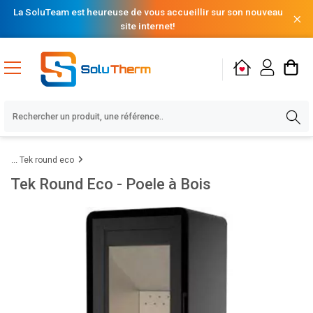
La SoluTeam est heureuse de vous accueillir sur son nouveau
site internet!
Tek round eco
Tek Round Eco - Poele à Bois