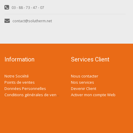
03 - 88 - 73 - 47 - 07
contact@solutherm.net
Information
Services Client
Notre Société
Nous contacter
Points de ventes
Nos services
Données Personnelles
Devenir Client
Activer mon compte Web
Conditions générales de ventes