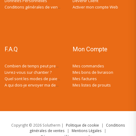
Données Personnelles
Devenir Client
Activer mon compte Web
Conditions générales de ventes
F.A.Q
Mon Compte
Mes commandes
Combien de temps peut prendre ma demande de devis ?
Livrez-vous sur chantier ?
Mes bons de livraison
Mes factures
Quel sont les modes de paiement ?
Mes listes de prouits
A qui dois-je envoyer ma demande de devis ?
Copyright © 2026 Solutherm |
Politique de cookie
|
Conditions
générales de ventes
|
Mentions Légales
|