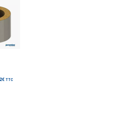
TTC
modèles
32€
TTC