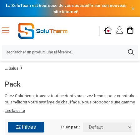
La SoluTeam est heureuse de vous accueillir sur son nouveau
site internet!
Salus
Pack
Chez Solutherm, trouvez tout ce dont vous avez besoin pour construire
ou améliorer votre système de chauffage
.
Nous proposons une gamme
complète de produits pour répondre à tous vos besoins : brûleurs,
Lire la suite
circulateurs, poêles, chaudières, planchers chauffants, radiateurs,
équipements pour le traitement des condensats, ballons d’eau chaude
Filtres
et bien plus encore. Que vous soyez professionnel ou particulier, nos
Trier par :
solutions de qualité allient performance et durabilité pour garantir votre
confort thermique.