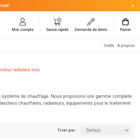
rnet!
Mon compte
Saisie rapide
Demande de devis
Panier
Outils
A propos
ecteur radiateur inox
re système de chauffage
.
Nous proposons une gamme complète
planchers chauffants, radiateurs, équipements pour le traitement
particulier, nos solutions de qualité allient performance et
Trier par :