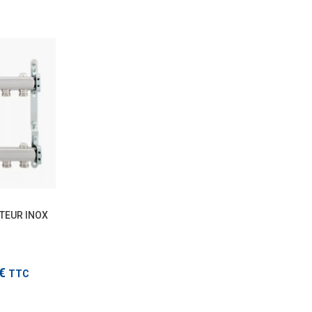
TTC
TEUR INOX
 modèles
8€
TTC