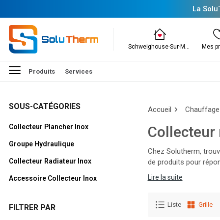
La Solu
Schweighouse-Sur-Moder
Mes pr
Produits
Services
SOUS-CATÉGORIES
Accueil
Chauffage
Collecteur Plancher Inox
Collecteur 
Groupe Hydraulique
Chez Solutherm, trouv
Collecteur Radiateur Inox
de produits pour répon
des condensats, ballon
Lire la suite
Accessoire Collecteur Inox
durabilité pour garanti
Liste
Grille
FILTRER PAR