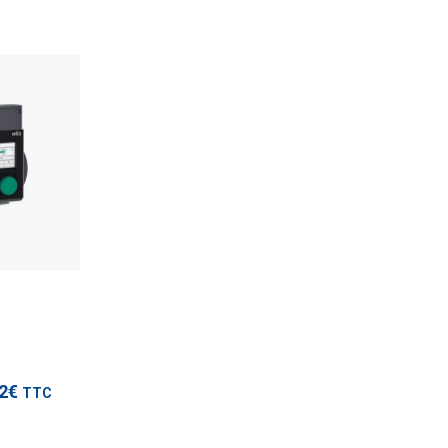
TTC
modèles
32€
TTC