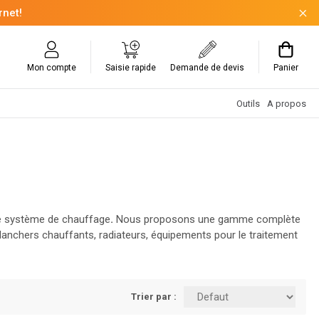
rnet!
Mon compte
Saisie rapide
Demande de devis
Panier
Outils
A propos
re système de chauffage
.
Nous proposons une gamme complète
planchers chauffants, radiateurs, équipements pour le traitement
particulier, nos solutions de qualité allient performance et
Trier par :