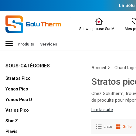
La Solu
Schweighouse-Sur-Moder
Mes pr
Produits
Services
SOUS-CATÉGORIES
Accueil
Chauffage
Stratos Pico
Stratos pic
Yonos Pico
Chez Solutherm, trouv
Yonos Pico D
de produits pour répon
des condensats, ballon
Lire la suite
Varios Pico
durabilité pour garanti
Star Z
Liste
Grille
Plavis