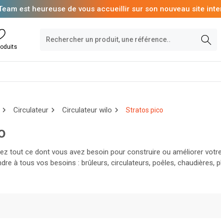
Team est heureuse de vous accueillir sur son nouveau site inte
oduits
Circulateur
Circulateur wilo
Stratos pico
o
ez tout ce dont vous avez besoin pour construire ou améliorer vot
dre à tous vos besoins : brûleurs, circulateurs, poêles, chaudières, 
s d’eau chaude et bien plus encore. Que vous soyez professionnel ou 
r votre confort thermique.