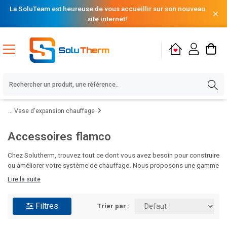
La SoluTeam est heureuse de vous accueillir sur son nouveau
site internet!
Vase d'expansion chauffage
Accessoires flamco
Chez Solutherm, trouvez tout ce dont vous avez besoin pour construire
ou améliorer votre système de chauffage
.
Nous proposons une gamme
complète de produits pour répondre à tous vos besoins : brûleurs,
Lire la suite
circulateurs, poêles, chaudières, planchers chauffants, radiateurs,
équipements pour le traitement des condensats, ballons d’eau chaude
Filtres
et bien plus encore. Que vous soyez professionnel ou particulier, nos
Trier par :
solutions de qualité allient performance et durabilité pour garantir votre
confort thermique.